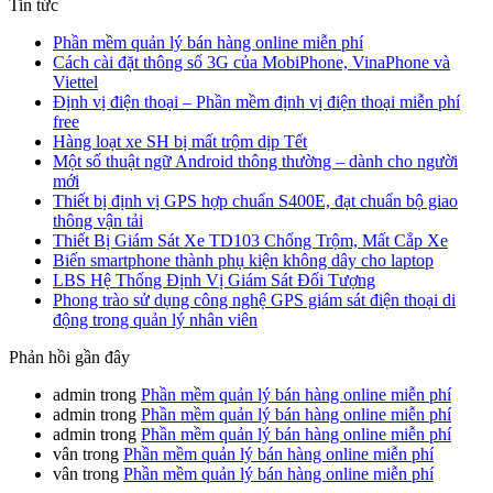
Tin tức
Phần mềm quản lý bán hàng online miễn phí
Cách cài đặt thông số 3G của MobiPhone, VinaPhone và
Viettel
Định vị điện thoại – Phần mềm định vị điện thoại miễn phí
free
Hàng loạt xe SH bị mất trộm dịp Tết
Một số thuật ngữ Android thông thường – dành cho người
mới
Thiết bị định vị GPS hợp chuẩn S400E, đạt chuẩn bộ giao
thông vận tải
Thiết Bị Giám Sát Xe TD103 Chống Trộm, Mất Cắp Xe
Biến smartphone thành phụ kiện không dây cho laptop
LBS Hệ Thống Định Vị Giám Sát Đối Tượng
Phong trào sử dụng công nghệ GPS giám sát điện thoại di
động trong quản lý nhân viên
Phản hồi gần đây
admin
trong
Phần mềm quản lý bán hàng online miễn phí
admin
trong
Phần mềm quản lý bán hàng online miễn phí
admin
trong
Phần mềm quản lý bán hàng online miễn phí
vân
trong
Phần mềm quản lý bán hàng online miễn phí
vân
trong
Phần mềm quản lý bán hàng online miễn phí