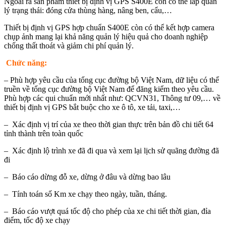
Ngoài ra sản phẩm thiết bị định vị GPS S400E còn có thể lắp quản
lý trạng thái: đóng cửa thùng hàng, nâng ben, cẩu,…
Thiết bị định vị GPS hợp chuẩn S400E còn có thể kết hợp camera
chụp ảnh mang lại khả năng quản lý hiệu quả cho doanh nghiệp
chống thất thoát và giảm chi phí quản lý.
Chức năng:
– Phù hợp yêu cầu của tổng cục đường bộ Việt Nam, dữ liệu có thể
truền về tổng cục đường bộ Việt Nam để đăng kiểm theo yêu cầu.
Phù hợp các qui chuẩn mới nhất như: QCVN31, Thông tư 09,… về
thiết bị định vị GPS bắt buộc cho xe ô tô, xe tải, taxi,…
– Xác định vị trí của xe theo thời gian thực trên bản đồ chi tiết 64
tỉnh thành trên toàn quốc
– Xác định lộ trình xe đã đi qua và xem lại lịch sử quãng đường đã
đi
– Báo cáo dừng đỗ xe, dừng ở đâu và dừng bao lâu
– Tính toán số Km xe chạy theo ngày, tuần, tháng.
– Báo cáo vượt quá tốc độ cho phép của xe chi tiết thời gian, đỉa
điểm, tốc độ xe chạy