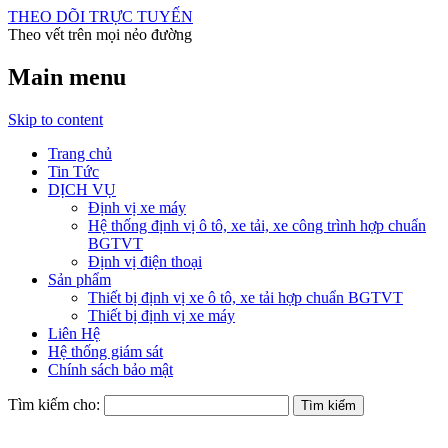
THEO DÕI TRỰC TUYẾN
Theo vết trên mọi nẻo đường
Main menu
Skip to content
Trang chủ
Tin Tức
DỊCH VỤ
Định vị xe máy
Hệ thống định vị ô tô, xe tải, xe công trình hợp chuẩn
BGTVT
Định vị điện thoại
Sản phẩm
Thiết bị định vị xe ô tô, xe tải hợp chuẩn BGTVT
Thiết bị định vị xe máy
Liên Hệ
Hệ thống giám sát
Chính sách bảo mật
Tìm kiếm cho: