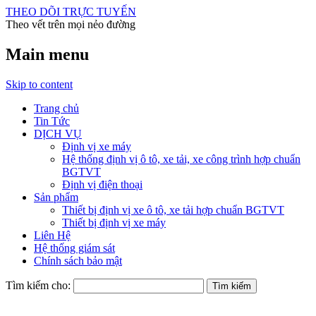
THEO DÕI TRỰC TUYẾN
Theo vết trên mọi nẻo đường
Main menu
Skip to content
Trang chủ
Tin Tức
DỊCH VỤ
Định vị xe máy
Hệ thống định vị ô tô, xe tải, xe công trình hợp chuẩn
BGTVT
Định vị điện thoại
Sản phẩm
Thiết bị định vị xe ô tô, xe tải hợp chuẩn BGTVT
Thiết bị định vị xe máy
Liên Hệ
Hệ thống giám sát
Chính sách bảo mật
Tìm kiếm cho: