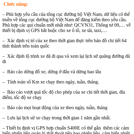
Chức năng:
– Phù hợp yêu cầu của tổng cục đường bộ Việt Nam, dữ liệu có thể
truền về tổng cục đường bộ Việt Nam để đăng kiểm theo yêu cầu.
Phù hợp các qui chuẩn mới nhất như: QCVN31, Thông tư 09,… về
thiết bị định vị GPS bắt buộc cho xe ô tô, xe tải, taxi,…
– Xác định vị trí của xe theo thời gian thực trên bản đồ chi tiết 64
tỉnh thành trên toàn quốc
– Xác định lộ trình xe đã đi qua và xem lại lịch sử quãng đường đã
đi
– Báo cáo dừng đỗ xe, dừng ở đâu và dừng bao lâu
– Tính toán số Km xe chạy theo ngày, tuần, tháng.
– Báo cáo vượt quá tốc độ cho phép của xe chi tiết thời gian, đỉa
điểm, tốc độ xe chạy
– Báo cáo mọi hoạt động của xe theo ngày, tuần, tháng
– Lưu lại lịch sử xe chạy trong thời gian 1 năm gần nhất.
– Thiết bị định vị GPS hợp chuẩn S400E có thể gắn thêm các cảm
biến nhiên liệu quản lý thất thoát tiêu hao nhiên liệu, cảm biến nhiệt