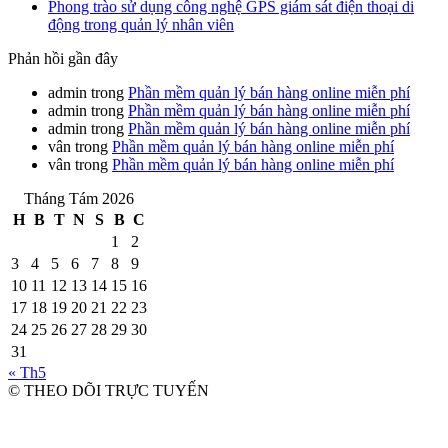
Phong trào sử dụng công nghệ GPS giám sát điện thoại di
động trong quản lý nhân viên
Phản hồi gần đây
admin
trong
Phần mềm quản lý bán hàng online miễn phí
admin
trong
Phần mềm quản lý bán hàng online miễn phí
admin
trong
Phần mềm quản lý bán hàng online miễn phí
vân
trong
Phần mềm quản lý bán hàng online miễn phí
vân
trong
Phần mềm quản lý bán hàng online miễn phí
Tháng Tám 2026
H
B
T
N
S
B
C
1
2
3
4
5
6
7
8
9
10
11
12
13
14
15
16
17
18
19
20
21
22
23
24
25
26
27
28
29
30
31
« Th5
© THEO DÕI TRỰC TUYẾN