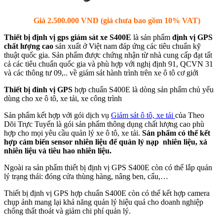
Giá 2.500.000 VND (giá chưa bao gồm 10% VAT)
Thiết bị định vị gps giám sát xe S400E
là sản phẩm
định vị GPS
chất lượng cao
sản xuất ở Việt nam đáp ứng các tiêu chuẩn kỹ
thuật quốc gia. Sản phẩm được chứng nhận từ nhà cung cấp đạt tất
cả các tiêu chuẩn quốc gia và phù hợp với nghị định 91, QCVN 31
và các thông tư 09,.. về giám sát hành trình trên xe ô tô cơ giới
Thiết bị đinh vị GPS
hợp chuẩn S400E là dòng sản phẩm chủ yếu
dùng cho xe ô tô, xe tải, xe công trình
Sản phẩm kết hợp với gói dịch vụ
Giám sát ô tô, xe tải
của Theo
Dõi Trực Tuyến là gói sản phẩm thông dụng chất lượng cao phù
hợp cho mọi yêu cầu quản lý xe ô tô, xe tải.
Sản phẩm có thể kết
hợp cảm biến sensor nhiên liệu để quản lý nạp nhiên liệu, xả
nhiên liệu và tiêu hao nhiên liệu.
Ngoài ra sản phẩm thiết bị định vị GPS S400E còn có thể lắp quản
lý trạng thái: đóng cửa thùng hàng, nâng ben, cẩu,…
Thiết bị định vị GPS hợp chuẩn S400E còn có thể kết hợp camera
chụp ảnh mang lại khả năng quản lý hiệu quả cho doanh nghiệp
chống thất thoát và giảm chi phí quản lý.