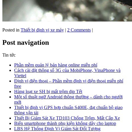
Posted in
Thiết bị định vị xe máy
|
2 Comments
|
Post navigation
Tin tức
Phần mềm quản lý bán hàng online miễn phí
Cách cài đặt thông số 3G của MobiPhone, VinaPhone và
Viettel
Định vị điện thoại – Phần mềm định vị điện thoại miễn phí
free
Hàng loạt xe SH bị mất trộm dịp Tết
Một số thuật ngữ Android thông thường – dành cho người
mới
Thiết bị định vị GPS hợp chuẩn S400E, đạt chuẩn bộ giao
thông vận tải
Thiết Bị Giám Sát Xe TD103 Chống Trộm, Mất Cắp Xe
Biến smartphone thành phụ kiện không dây cho laptop
LBS Hệ Thống Định Vị Giám Sát Đối Tượng